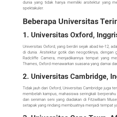
dunia yang tidak hanya memiliki arsitektur yang m
spektakuler.
Beberapa Universitas Teri
1. Universitas Oxford, Inggri
Universitas Oxford, yang berdiri sejak abad ke-12, ada
di dunia. Arsitektur gotik dan neogotiknya, dengan
Radcliffe Camera, menjadikannya tempat yang men
Thames, Oxford menawarkan suasana yang damai dan i
2. Universitas Cambridge, In
Tidak jauh dari Oxford, Universitas Cambridge juga
membelah kampus, mahasiswa seringkali berperahu di
dan seniman seni yang diadakan di Fitzwilliam Mu
setapak yang rindang membuatnya menjadi tempat ya