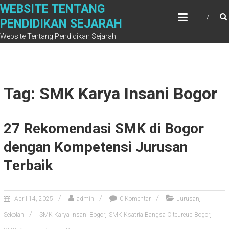
Skip
WEBSITE TENTANG
to
PENDIDIKAN SEJARAH
content
Website Tentang Pendidikan Sejarah
Tag: SMK Karya Insani Bogor
27 Rekomendasi SMK di Bogor
dengan Kompetensi Jurusan
Terbaik
,
April 14, 2025
admin
0 Komentar
Jurusan
,
,
Sekolah
SMK Karya Insani Bogor
SMK Ksatria Bangsa Citeureup Bogor