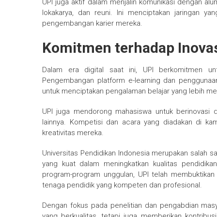
UPI juga aktif dalam menjalin komunikasi dengan alu
lokakarya, dan reuni. Ini menciptakan jaringan 
pengembangan karier mereka.
Komitmen terhadap Inova
Dalam era digital saat ini, UPI berkomitmen u
Pengembangan platform e-learning dan penggunaan
untuk menciptakan pengalaman belajar yang lebih mena
UPI juga mendorong mahasiswa untuk berinovasi d
lainnya. Kompetisi dan acara yang diadakan di 
kreativitas mereka.
Universitas Pendidikan Indonesia merupakan salah sa
yang kuat dalam meningkatkan kualitas pendidikan
program-program unggulan, UPI telah membuktika
tenaga pendidik yang kompeten dan profesional.
Dengan fokus pada penelitian dan pengabdian masya
yang berkualitas, tetapi juga memberikan kontrib