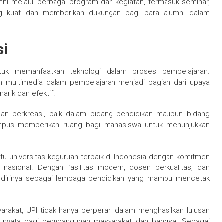
mni melalui berbagai program dan kegiatan, termasuk seminar,
yang kuat dan memberikan dukungan bagi para alumni dalam
si
ntuk memanfaatkan teknologi dalam proses pembelajaran.
 multimedia dalam pembelajaran menjadi bagian dari upaya
rik dan efektif.
an berkreasi, baik dalam bidang pendidikan maupun bidang
kampus memberikan ruang bagi mahasiswa untuk menunjukkan
tu universitas keguruan terbaik di Indonesia dengan komitmen
 nasional. Dengan fasilitas modern, dosen berkualitas, dan
n dirinya sebagai lembaga pendidikan yang mampu mencetak
rakat, UPI tidak hanya berperan dalam menghasilkan lulusan
usi nyata bagi pembangunan masyarakat dan bangsa. Sebagai