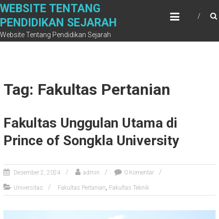
Skip
WEBSITE TENTANG
to
PENDIDIKAN SEJARAH
content
Website Tentang Pendidikan Sejarah
Tag: Fakultas Pertanian
Fakultas Unggulan Utama di
Prince of Songkla University
Desember 2, 2024
admin
0 Komentar
,
Universitas
Fakultas Pertanian
Fakultas Teknik