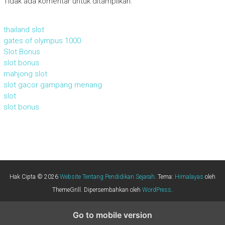
Tidak ada komentar untuk ditampilkan.
thailand slot
gates of olympus 1000
Slot Bonus
slot bonus
mahjong slot
slot gacor gampang menang
slot
slot bonus
Hak Cipta © 2026
Website Tentang Pendidikan Sejarah
. Tema:
Himalayas
oleh
ThemeGrill. Dipersembahkan oleh
WordPress
.
Go to mobile version