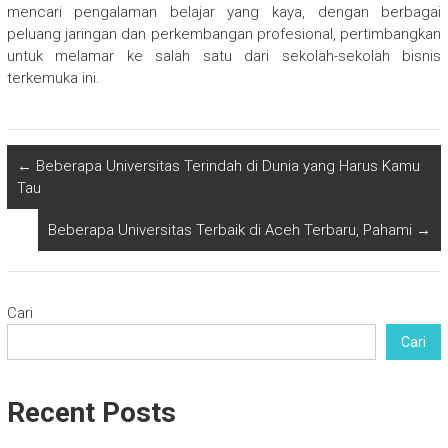
mencari pengalaman belajar yang kaya, dengan berbagai
peluang jaringan dan perkembangan profesional, pertimbangkan
untuk melamar ke salah satu dari sekolah-sekolah bisnis
terkemuka ini.
←
Beberapa Universitas Terindah di Dunia yang Harus Kamu
Tau
Beberapa Universitas Terbaik di Aceh Terbaru, Pahami
→
Cari
Cari
Recent Posts